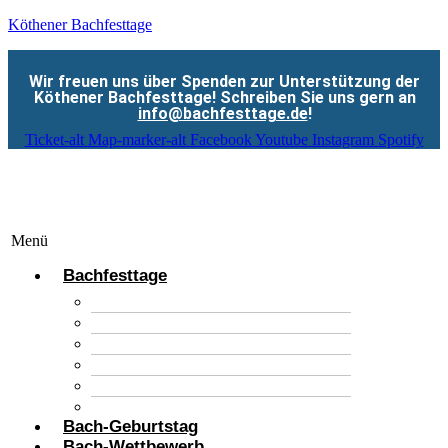
Köthener Bachfesttage
Wir freuen uns über Spenden zur Unterstützung der
Köthener Bachfesttage! Schreiben Sie uns gern an
info@bachfesttage.de
!
Ticket-alt
Map-marker-alt
Facebook
Youtube
Instagram
Spotify
Menü
Bachfesttage
Konzerte
Tickets
BachCollektiv
Festival-Bier Giovanni
Partner
Rückblick
Bach-Geburtstag
Bach-Wettbewerb