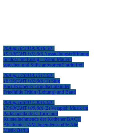
26
Aug.
18:30
19:30
18:30 -
19:30
(GMT+02:00)
Ausstellungseröffnung:
Schloss mit Lustig – Wenn Mauern
sprechen und Stifte antworten
Eintritt frei!
28
Aug.
17:00
18:15
17:00 -
18:15
(GMT+02:00)
(1) Sing
Bach!
Köthener Grundschulkinder,
Friedhilde Trüün (Leitung) und Band
30
Aug.
16:00
17:00
16:00 -
17:00
(GMT+00:00)
(2) Vorspiel: Musik im
Park
Capella de la Torre und
Kursteilnehmende der Köthener BACH
Akademie, JAM Jugendensemble Alte
Musik Berlin