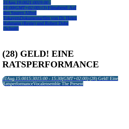
31
Aug.
19:00
21:00
19:00 -
21:00
(GMT+02:00)
(3) Filmabend: Auf
den Spuren Alfred
Tokayers
Dokumentarfilm von Dr. Helen
Hahmann (Regie) und Robert Dobe
(Schnitt)
(28) GELD! EINE
RATSPERFORMANCE
31
Aug.
15:00
15:30
15:00 - 15:30
(GMT+02:00)
(28) Geld! Eine
Ratsperformance
Vocalensemble The Present